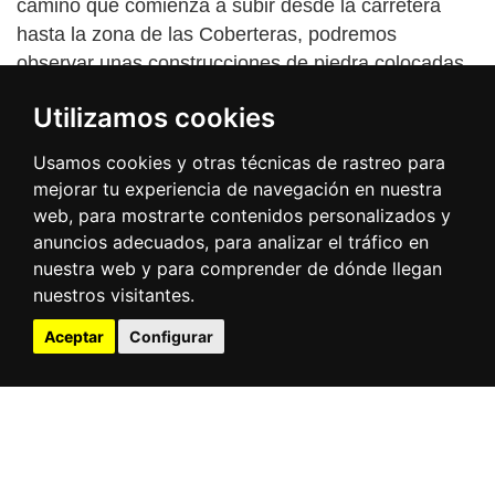
camino que comienza a subir desde la carretera
hasta la zona de las Coberteras, podremos
observar unas construcciones de piedra colocadas
de forma rectangular y circular, que son ni más ni
Utilizamos cookies
menos que túmulos funerarios de la edad de Hierro.
Merece mucho la pena perderse un rato por esta
Usamos cookies y otras técnicas de rastreo para
zona para ir descubriendo muchos de ellos, algunos
mejorar tu experiencia de navegación en nuestra
en perfecto estado de conservación.
web, para mostrarte contenidos personalizados y
anuncios adecuados, para analizar el tráfico en
Según nos acercamos al macizo de roca
nuestra web y para comprender de dónde llegan
comprobaremos que la vegetación disminuye,
nuestros visitantes.
hecho que permite otear grandes extensiones de
Aceptar
Configurar
piedras rodenas, haciéndonos pensar que
contemplamos un paisaje más típico de Marte que
de nuestro planeta.
Regresando al sitio donde dejamos nuestro
vehículo, continuaremos dirección al pueblo de