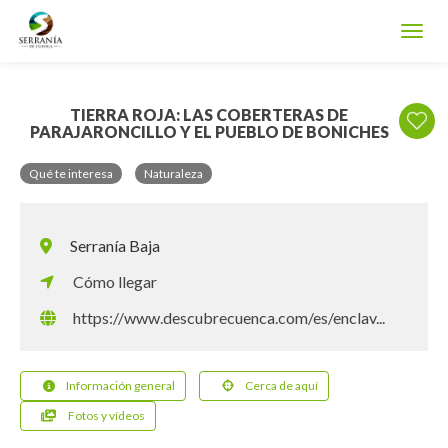
Toggl
TIERRA ROJA: LAS COBERTERAS DE
PARAJARONCILLO Y EL PUEBLO DE BONICHES
Qué te interesa
Naturaleza
Serranía Baja
Cómo llegar
https://www.descubrecuenca.com/es/enclav...
Información general
Cerca de aquí
Fotos y vídeos