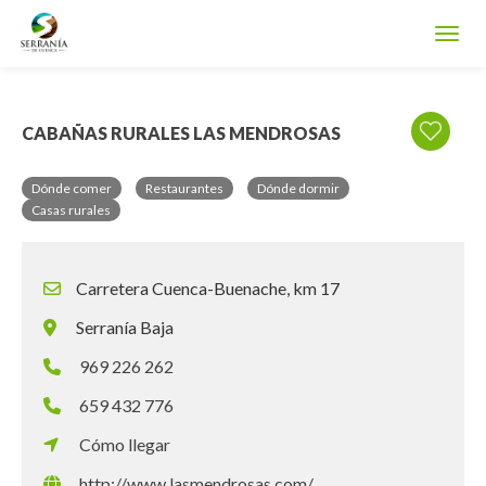
Toggl
CABAÑAS RURALES LAS MENDROSAS
Dónde comer
Restaurantes
Dónde dormir
Casas rurales
Carretera Cuenca-Buenache, km 17
Serranía Baja
969 226 262
659 432 776
Cómo llegar
http://www.lasmendrosas.com/